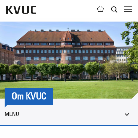
Åben 
Om KVUC
MENU