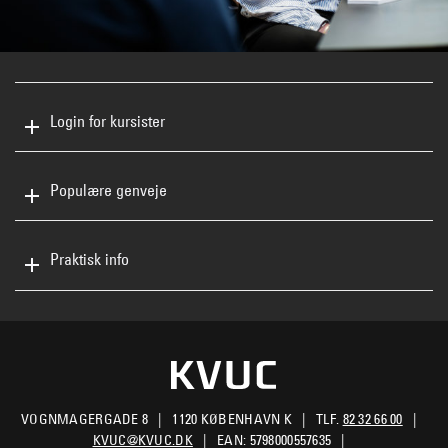
Login for kursister
Populære genveje
Praktisk info
VOGNMAGERGADE 8
1120 KØBENHAVN K
TLF.
82 32 66 00
KVUC@KVUC.DK
EAN: 5798000557635