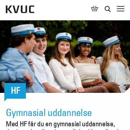
Åben 
HF
Gymnasial uddannelse
Med HF får du en gymnasial uddannelse,