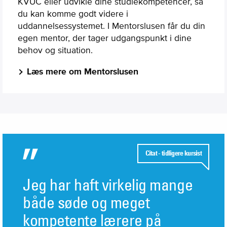
KVUC eller udvikle dine studiekompetencer, så
du kan komme godt videre i
uddannelsessystemet. I Mentorslusen får du din
egen mentor, der tager udgangspunkt i dine
behov og situation.
Læs mere om Mentorslusen
Citat - tidligere kursist
Jeg har haft virkelig mange
både søde og meget
kompetente lærere på