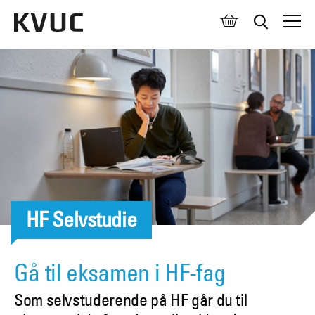
Åben 
HF Selvstudie
Gå til eksamen i HF-fag
Som selvstuderende på HF går du til