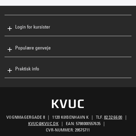
Login for kursister
Populære genveje
Praktisk info
VOGNMAGERGADE 8
1120 KØBENHAVN K
TLF.
82 32 66 00
KVUC@KVUC.DK
EAN: 5798000557635
CVR-NUMMER: 29575711