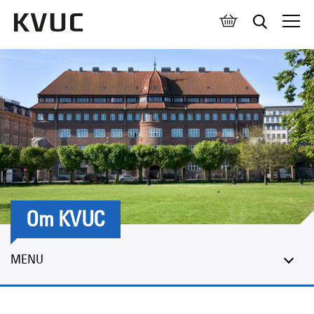
Åben 
Om KVUC
MENU