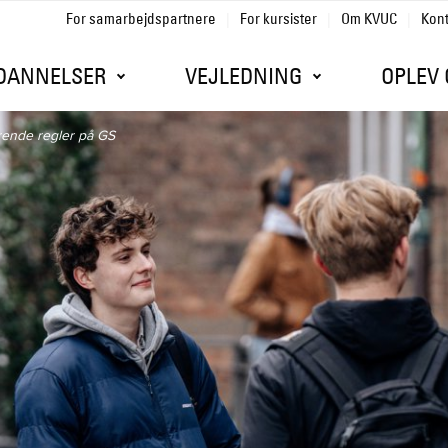
For samarbejdspartnere
For kursister
Om KVUC
Kon
Gå til sidens indhold
DANNELSER
VEJLEDNING
OPLEV 
rende regler på GS