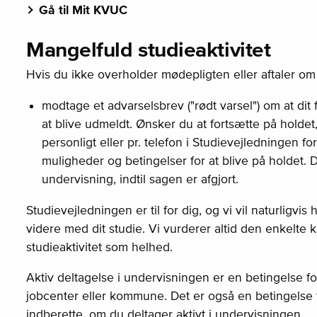
Gå til Mit KVUC
Mangelfuld studieaktivitet
Hvis du ikke overholder mødepligten eller aftaler om a
modtage et advarselsbrev ("rødt varsel") om at dit f
at blive udmeldt. Ønsker du at fortsætte på holde
personligt eller pr. telefon i Studievejledningen fo
muligheder og betingelser for at blive på holdet. De
undervisning, indtil sagen er afgjort.
Studievejledningen er til for dig, og vi vil naturligv
videre med dit studie. Vi vurderer altid den enkelte ku
studieaktivitet som helhed.
Aktiv deltagelse i undervisningen er en betingelse for
jobcenter eller kommune. Det er også en betingelse f
indberette, om du deltager aktivt i undervisningen.