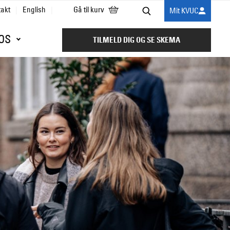
takt
English
Gå til kurv
Mit KVUC
Søg
OS
TILMELD DIG OG SE SKEMA