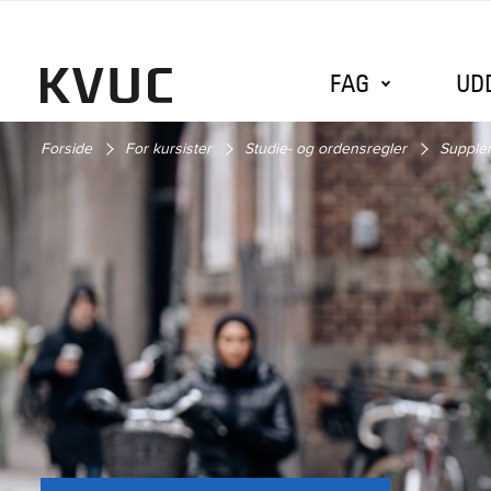
FAG
UD
Forside
For kursister
Studie- og ordensregler
Supple