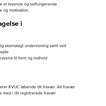
be et levende og velfungerende
e og motivation.
agelse i
elig skemalagt undervisning samt ved
bejde
kravene til form og indhold
rerer KVUC løbende dit fravær. Alt fravær
ge med i dit registrerede fravær