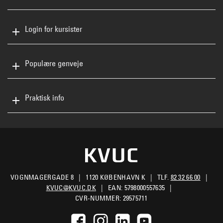
Login for kursister
Populære genveje
Praktisk info
VOGNMAGERGADE 8
1120 KØBENHAVN K
TLF.
82 32 66 00
KVUC@KVUC.DK
EAN: 5798000557635
CVR-NUMMER: 29575711