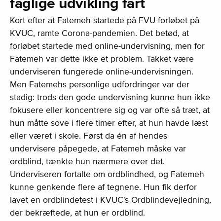
faglige udvikling fart
Kort efter at Fatemeh startede på FVU-forløbet på
KVUC, ramte Corona-pandemien. Det betød, at
forløbet startede med online-undervisning, men for
Fatemeh var dette ikke et problem. Takket være
underviseren fungerede online-undervisningen.
Men Fatemehs personlige udfordringer var der
stadig: trods den gode undervisning kunne hun ikke
fokusere eller koncentrere sig og var ofte så træt, at
hun måtte sove i flere timer efter, at hun havde læst
eller været i skole. Først da én af hendes
undervisere påpegede, at Fatemeh måske var
ordblind, tænkte hun nærmere over det.
Underviseren fortalte om ordblindhed, og Fatemeh
kunne genkende flere af tegnene. Hun fik derfor
lavet en ordblindetest i KVUC's Ordblindevejledning,
der bekræftede, at hun er ordblind.