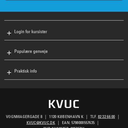
Login for kursister
Populære genveje
Praktisk info
VOGNMAGERGADE 8
1120 KØBENHAVN K
TLF.
82 32 66 00
KVUC@KVUC.DK
EAN: 5798000557635