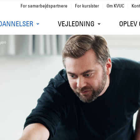
For samarbejdspartnere
For kursister
Om KVUC
Kon
Gå til sidens indhold
DANNELSER
VEJLEDNING
OPLEV 
jen