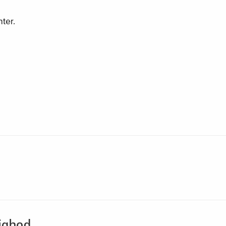
ter.
righed