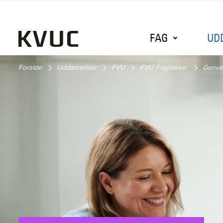
FAG
UD
Forside
Uddannelser
FVU
FVU Fagpakker
Genve