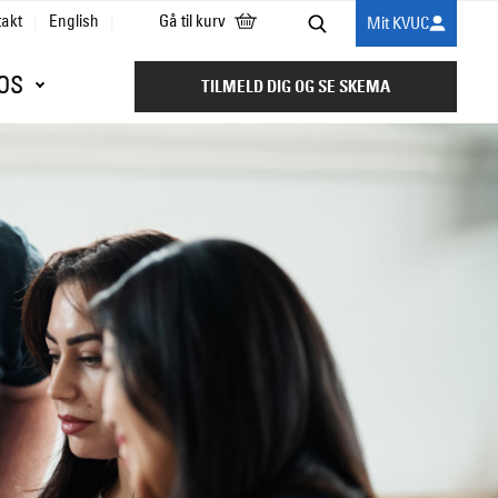
takt
English
Gå til kurv
Mit KVUC
Søg
OS
TILMELD DIG OG SE SKEMA