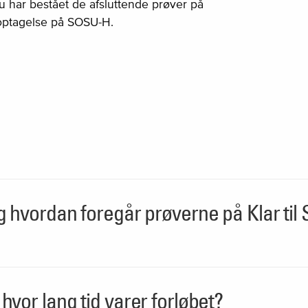
u har bestået de afsluttende prøver på
m optagelse på SOSU-H.
og hvordan foregår prøverne på Klar ti
hvor lang tid varer forløbet?