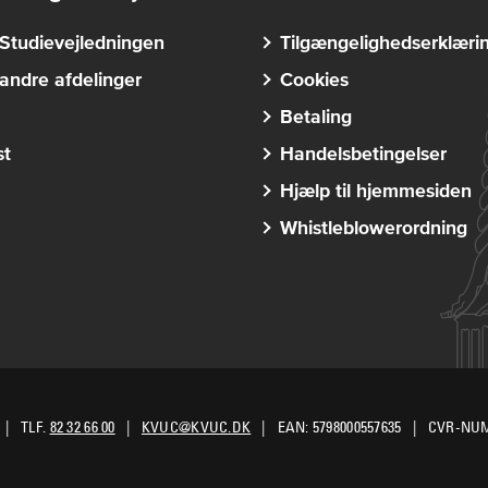
Studievejledningen
Tilgængelighedserklæri
andre afdelinger
Cookies
Betaling
st
Handelsbetingelser
Hjælp til hjemmesiden
Whistleblowerordning
TLF.
82 32 66 00
KVUC@KVUC.DK
EAN: 5798000557635
CVR-NUM