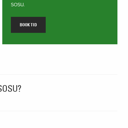
SOSU.
BOOK TID
l SOSU?