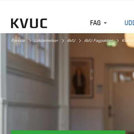
FAG
UD
Forside
Uddannelser
AVU
AVU Fagpakker
Klar t