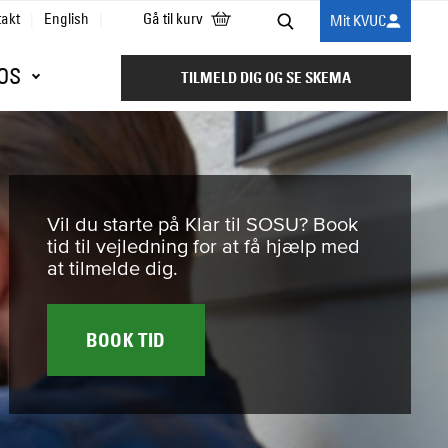
takt
English
Gå til kurv
Mit KVUC
Søg
OS
TILMELD DIG OG SE SKEMA
Vil du starte på Klar til SOSU? Book
tid til vejledning for at få hjælp med
at tilmelde dig.
BOOK TID