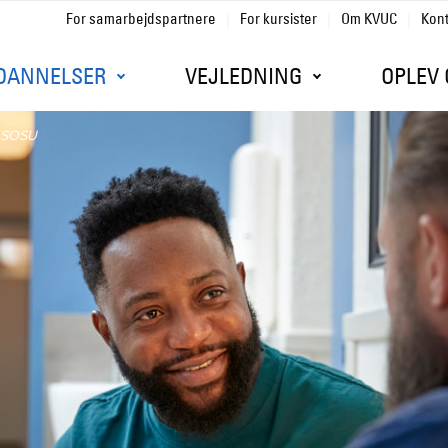
For samarbejdspartnere
For kursister
Om KVUC
Kon
Gå til sidens indhold
DANNELSER
VEJLEDNING
OPLEV 
il SOSU