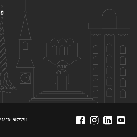
ng
MER: 29575711