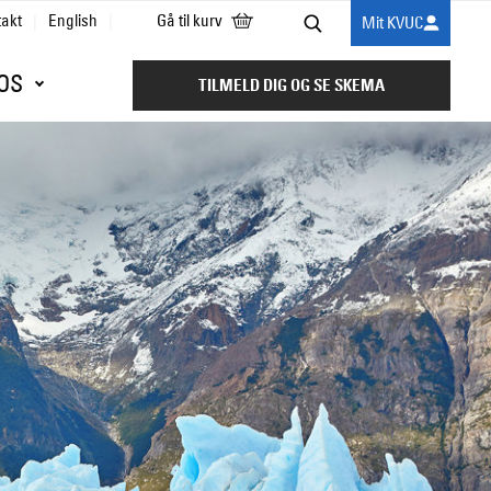
takt
English
Gå til kurv
Mit KVUC
Søg
OS
TILMELD DIG OG SE SKEMA