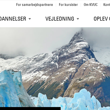
For samarbejdspartnere
For kursister
Om KVUC
Kon
Gå til sidens indhold
DANNELSER
VEJLEDNING
OPLEV 