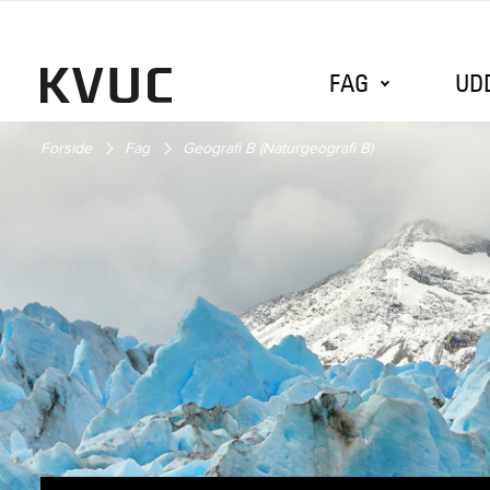
FAG
UD
Forside
Fag
Geografi B (Naturgeografi B)