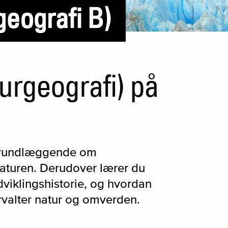
geografi B)
urgeografi) på
 grundlæggende om
turen. Derudover lærer du
viklingshistorie, og hvordan
orvalter natur og omverden.