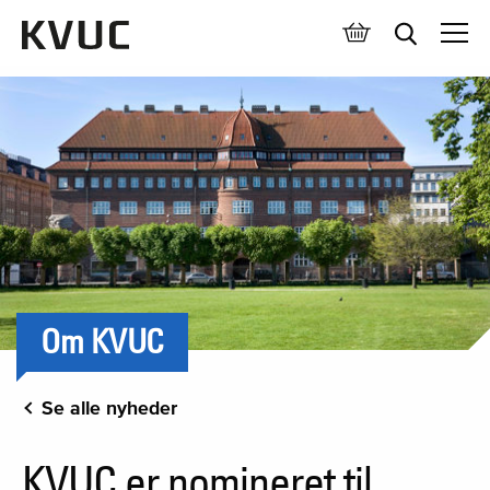
Åben 
Om KVUC
Se alle nyheder
KVUC er nomineret til