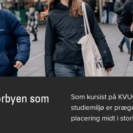
torbyen som
Som kursist på KVUC
studiemiljø er præge
placering midt i sto