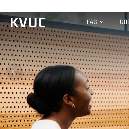
FAG
UD