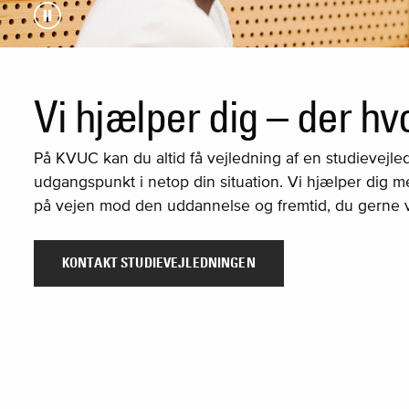
Et væld af muligheder for 
Vi hjælper dig – der hv
Er du ny på KVUC?
På KVUC tilbyder vi både voksen- og ungdomsudda
Vi har samlet praktisk info til dig der skal starte på
På KVUC kan du altid få vejledning af en studievejled
og hjælper dig godt videre med netop den fremtid, s
faciliteter, bøger, udstyr og andet.
udgangspunkt i netop din situation. Vi hjælper dig m
på vejen mod den uddannelse og fremtid, du gerne v
SE UDDANNELSER
NY KURSIST PÅ KVUC
KONTAKT STUDIEVEJLEDNINGEN