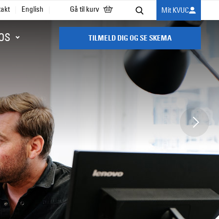
takt
English
Gå til kurv
Mit KVUC
Søg
OS
TILMELD DIG OG SE SKEMA