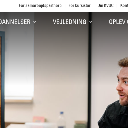
For samarbejdspartnere
For kursister
Om KVUC
Kon
Gå til sidens indhold
DANNELSER
VEJLEDNING
OPLEV 